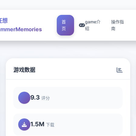
狂想
首
game介
操作指
页
绍
南
mmerMemories
游戏数据
9.3
评分
1.5M
下载