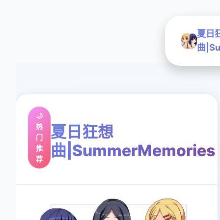
夏日
曲|Su
🌙
热
夏日狂想
门
曲|SummerMemories
推
荐