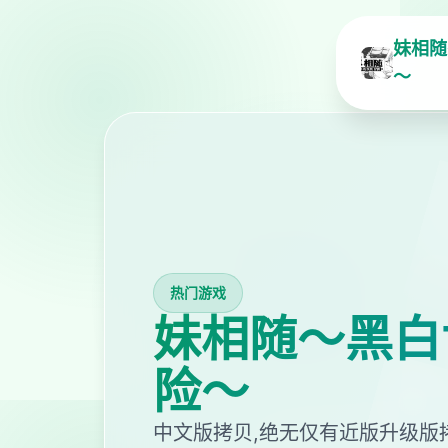
妹相随
～
热门游戏
妹相随～黑白
险～
中文版拷贝,绝无仅有近版升级版