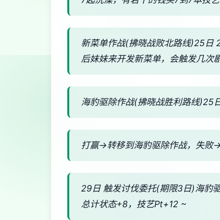
新菜单作战(拂晓战败北路线)25日
后妹妹来开发新菜单，会触发几次
海豹驱除作战(拂晓战胜利路线)25日
打赢→转移到海豹驱除作战，失败
29日 触发讨伐委托(期限3日)海豹
总计状态+8，技艺Pt+12 ~