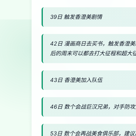
39日 触发香澄美剧情
42日 漫画商日去买书，触发香澄
后的周末可以都去打大征程和超大
43日 香澄美加入队伍
46日 数个会战巨汉兄弟，对手防
53日 数个会再战美食俱乐部，建