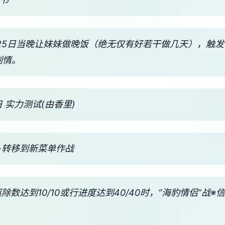
 25日当晚让妹妹做晚饭（绝无仅有好若干做几天），触发
剧情。
 实力测试(由香里)
→转移到新菜单作战
驱除数达到10/10或行进度达到40/40时，“海豹情侣”战