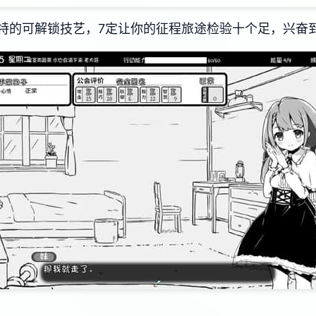
特的可解锁技艺，7定让你的征程旅途检验十个足，兴奋