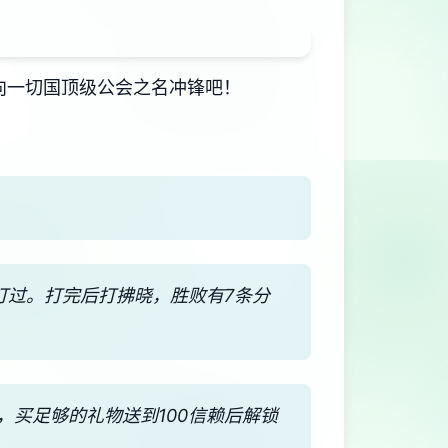
向一切国顶级公会之名冲锋吧！
打过。打完后打拂晓，胜败有7条分
，买足够的礼物送到100信赖后解锁