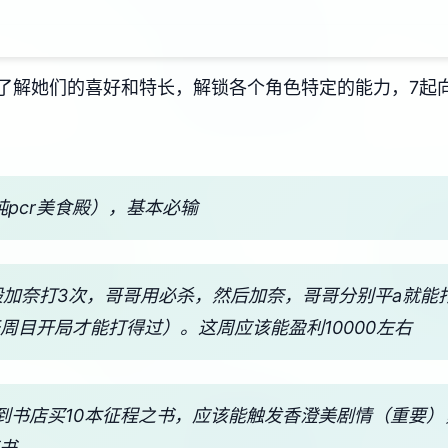
了解她们的喜好和特长，解锁各个角色特定的能力，7起
纯pcr美食殿），基本必输
7般加奈打3次，哥哥用必杀，然后加奈，哥哥分别平a就能
干周目开局才能打得过）。这周应该能盈利10000左右
，到书店买10本征程之书，应该能触发香澄美剧情（重要）
艺书