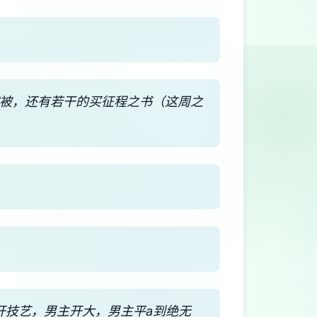
绒被，还有若干的买征程之书（这周之
开技艺，男主开大，男主平a到绝无