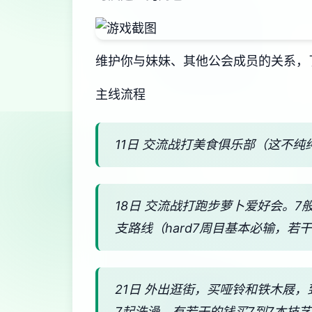
维护你与妹妹、其他公会成员的关系，
主线流程
11日 交流战打美食俱乐部（这不纯
18日 交流战打跑步萝卜爱好会。
支路线（hard7周目基本必输，若
21日 外出逛街，买哑铃和铁木屐
7起洗澡，有若干的钱买7到7本技