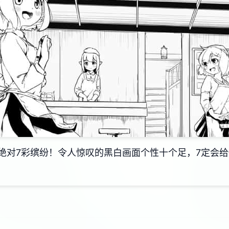
绝对7彩缤纷！令人惊叹的黑白画面个性十个足，7定会