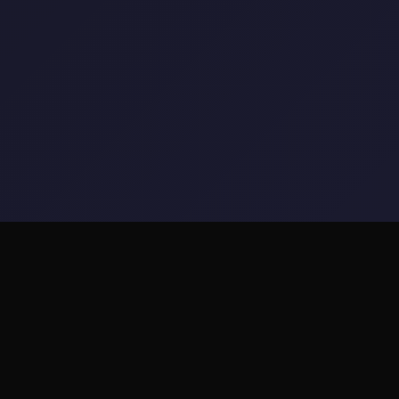
🎨 游戏详情