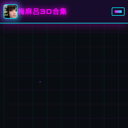
梅麻吕3D合集