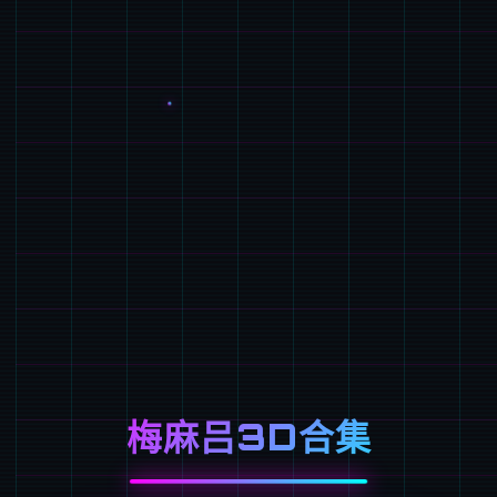
梅麻吕3D合集