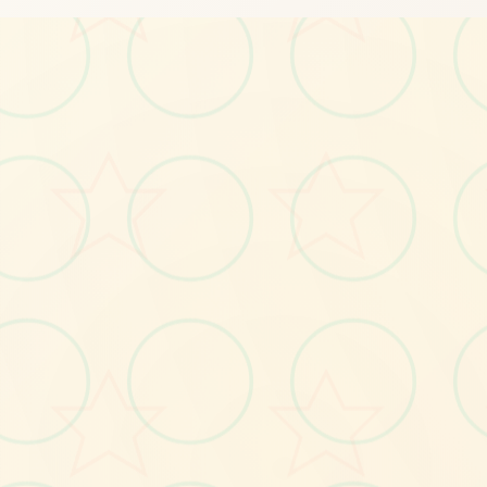
📌
No.1