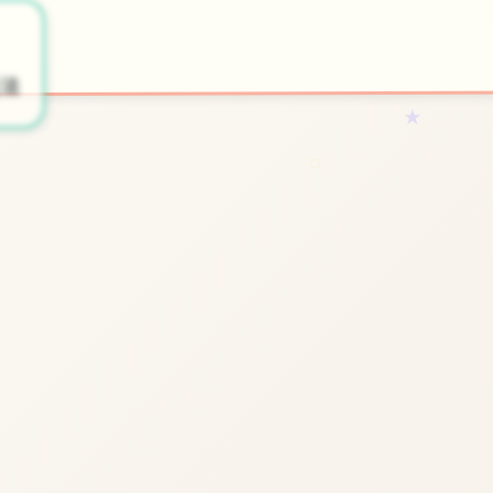
⚰️
开始游戏
法
★
○