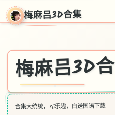
梅麻吕3D合集
梅麻吕3D
★
合集大统统，3D乐趣，白送国语下载