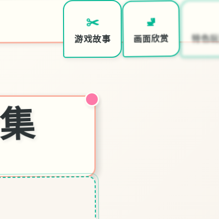
📨
🚽
✂️
特色玩
画面欣赏
游戏故事
合集