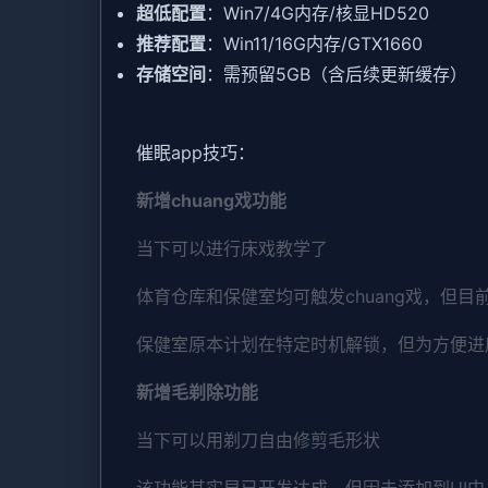
​超低配置​
​：Win7/4G内存/核显HD520
​推荐配置​
​：Win11/16G内存/GTX1660
​存储空间​
​：需预留5GB（含后续更新缓存）
催眠app技巧：
新增chuang戏功能
当下可以进行床戏教学了
体育仓库和保健室均可触发chuang戏，但目
保健室原本计划在特定时机解锁，但为方便进
新增毛剃除功能
当下可以用剃刀自由修剪毛形状
该功能其实早已开发达成，但因未添加到UI