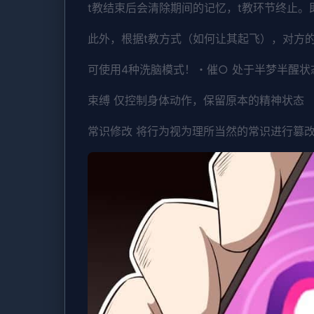
t教结束后会清除期间的记忆，t教环节终止
此外，根据t教方式（如何让其起飞），对方
可使用4种洗脑模式！・催○ 处于半梦半醒
束缚 仅控制身体动作，保留原本的精神状态
常识修改 将行为视为理所当然的常识进行篡