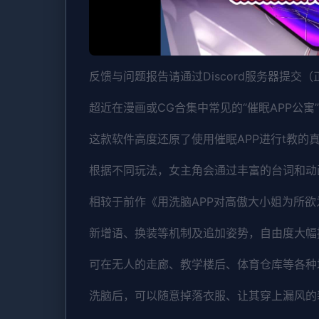
反馈与问题报告请通过Discord服务器提交
超近在漫画或CG合集中常见的“催眠APP公寓
这款软件高度还原了使用催眠APP进行t教的
根据不同玩法，女主角会通过丰富的台词和动
相较于前作《用洗脑APP对高傲大小姐为所
新增语、换装等机制及追加姿势，自由度大幅
可在无人的走廊、教学楼后、体育仓库等各种
洗脑后，可以随意掉落衣服、让其穿上漏风的