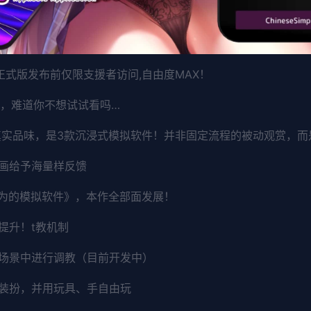
（正式版发布前仅限支援者访问,自由度MAX！
”，难道你不想试试看吗…
真实品味，是3款沉浸式模拟软件！并非固定流程的被动观赏，而
画给予海量样反馈
欲为的模拟软件》，本作全部面发展！
提升！t教机制
场景中进行调教（目前开发中）
装扮，并用玩具、手自由玩