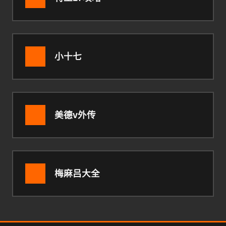
小十七
美德v外传
梅麻吕大全