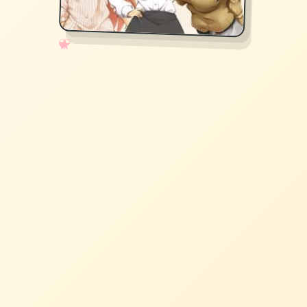
✧
♡
★
♥