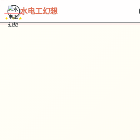
~~~
★
♡
✦
✧
♥
~
→
↗
水电工幻想
✦ ✧ ★