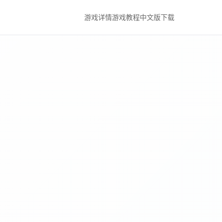
游戏详情
游戏教程
中文版下载