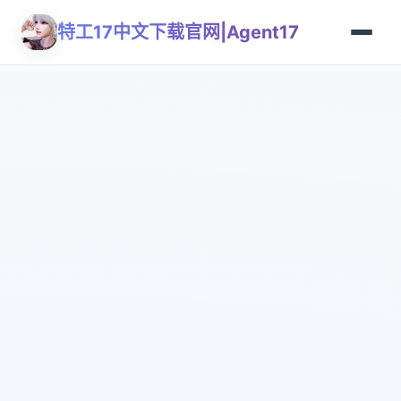
特工17中文下载官网|Agent17