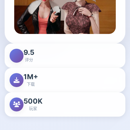
9.5
评分
1M+
下载
500K
玩家