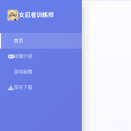
女忍者训练师
首页
详细介绍
游戏秘籍
现在下载