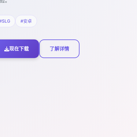
验。
#SLG
#安卓
现在下载
了解详情