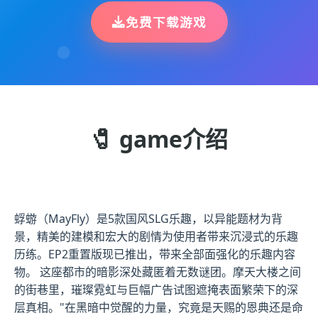
免费下载游戏
🧷 game介绍
蜉蝣（MayFly）是5款国风SLG乐趣，以异能题材为背
景，精美的建模和宏大的剧情为使用者带来沉浸式的乐趣
历练。EP2重置版现已推出，带来全部面强化的乐趣内容
物。 这座都市的暗影深处藏匿着无数谜团。摩天大楼之间
的街巷里，璀璨霓虹与巨幅广告试图遮掩表面繁荣下的深
层真相。"在黑暗中觉醒的力量，究竟是天赐的恩典还是命