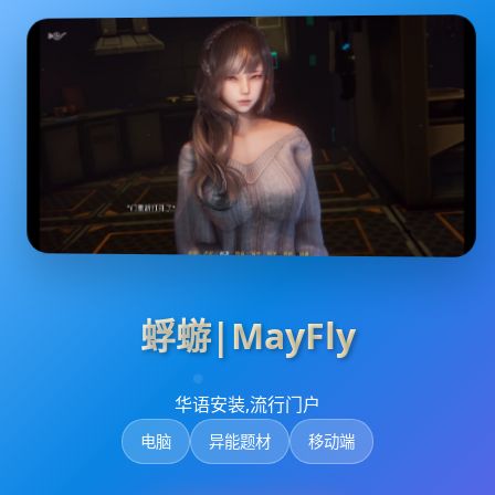
蜉蝣|MayFly
华语安装,流行门户
电脑
异能题材
移动端