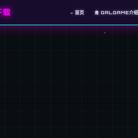
下载
✏️ 首页
🛅 GALGAME介