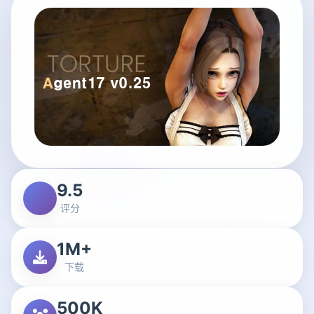
9.5
评分
1M+
下载
500K