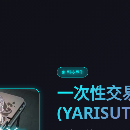
🛅 科技巨作
一次性交
(YARISU