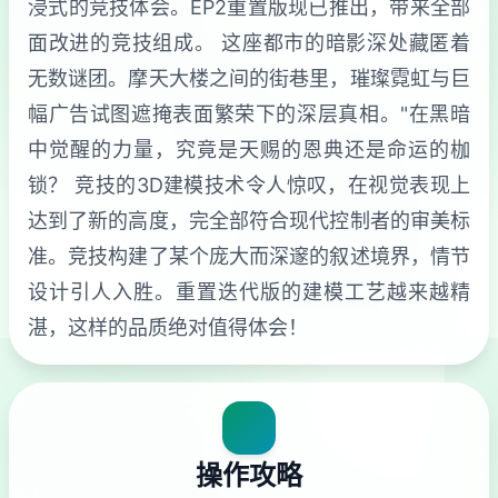
浸式的竞技体会。EP2重置版现已推出，带来全部
面改进的竞技组成。 这座都市的暗影深处藏匿着
无数谜团。摩天大楼之间的街巷里，璀璨霓虹与巨
幅广告试图遮掩表面繁荣下的深层真相。"在黑暗
中觉醒的力量，究竟是天赐的恩典还是命运的枷
锁？ 竞技的3D建模技术令人惊叹，在视觉表现上
达到了新的高度，完全部符合现代控制者的审美标
准。竞技构建了某个庞大而深邃的叙述境界，情节
设计引人入胜。重置迭代版的建模工艺越来越精
湛，这样的品质绝对值得体会！
操作攻略