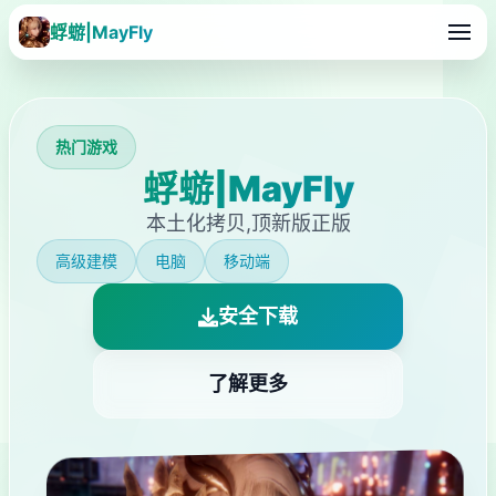
蜉蝣|MayFly
热门游戏
蜉蝣|MayFly
本土化拷贝,顶新版正版
高级建模
电脑
移动端
安全下载
了解更多