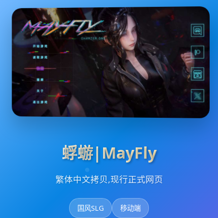
蜉蝣|MayFly
繁体中文拷贝,现行正式网页
国风SLG
移动端