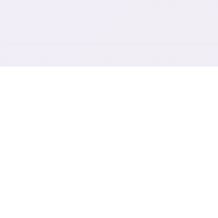
📉 玩法说明
系统要求