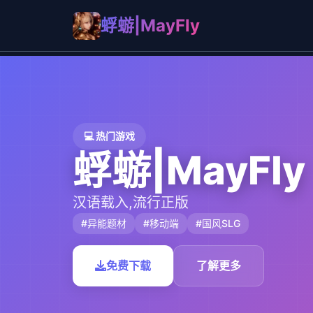
蜉蝣|MayFly
💻 热门游戏
蜉蝣|MayFly
汉语载入,流行正版
#异能题材
#移动端
#国风SLG
免费下载
了解更多